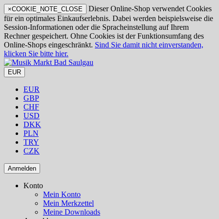
Dieser Online-Shop verwendet Cookies
×
COOKIE_NOTE_CLOSE
für ein optimales Einkaufserlebnis. Dabei werden beispielsweise die
Session-Informationen oder die Spracheinstellung auf Ihrem
Rechner gespeichert. Ohne Cookies ist der Funktionsumfang des
Online-Shops eingeschränkt.
Sind Sie damit nicht einverstanden,
klicken Sie bitte hier.
EUR
EUR
GBP
CHF
USD
DKK
PLN
TRY
CZK
Anmelden
Konto
Mein Konto
Mein Merkzettel
Meine Downloads