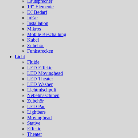
Lautsprecher
19" Elemente
DJ Bedarf
InEar
Installation
Mikros
Mobile Beschallung
Kabel
Zubehör
Funkstrecken
Licht
Fluide
LED Effekte
LED Movinghead
LED Theater
LED Washer
Lichtmischpult
Nebelmaschinen
Zubehör
LED Par
Lightbars
Movinghead
Stative
Effekte
Theater