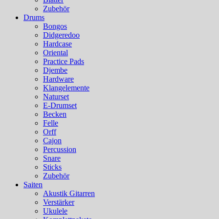
Zubehör
Drums
Bongos
Didgeredoo
Hardcase
Oriental
Practice Pads
Djembe
Hardware
Klangelemente
Naturset
E-Drumset
Becken
Felle
Orff
Cajon
Percussion
Snare
Sticks
Zubehör
Saiten
Akustik Gitarren
Verstärker
Ukulele