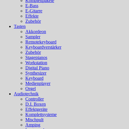
Komplettpakete
E-Bass
E-Gitarre
Effekte
Zubehör
Tasten
Akkordeon
Sampler
Remotekeyboard
Keyboardverstärker
Zubehör
Stagepianos
Workstation
Digital Piano
Synthesizer
Keyboard
Medienplayer
Orgel
Audiotechnik
Controller
D.I. Boxen
Effektgeräte
Komplettsysteme
Mischpult
Amping