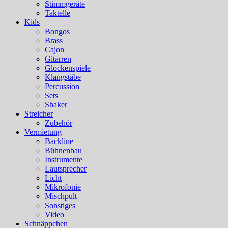
Stimmgeräte
Taktelle
Kids
Bongos
Brass
Cajon
Gitarren
Glockenspiele
Klangstäbe
Percussion
Sets
Shaker
Streicher
Zubehör
Vermietung
Backline
Bühnenbau
Instrumente
Lautsprecher
Licht
Mikrofonie
Mischpult
Sonstiges
Video
Schnäppchen