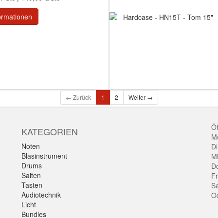
ormationen
← Zurück
1
2
Weiter →
Öf
KATEGORIEN
Mo
Noten
Di
Blasinstrument
Mi
Drums
Do
Saiten
Fr
Tasten
Sa
Audiotechnik
O
Licht
Bundles