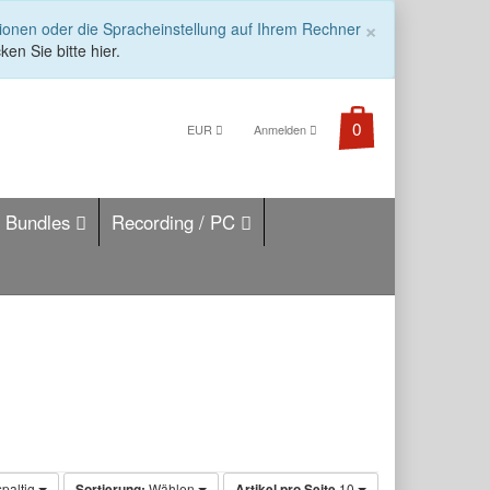
COOKIE_
×
tionen oder die Spracheinstellung auf Ihrem Rechner
ken Sie bitte hier.
EUR
Anmelden
Bundles
Recording / PC
spaltig
Sortierung:
Wählen
Artikel pro Seite
10