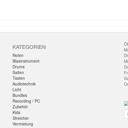
Öf
KATEGORIEN
Mo
Noten
Di
Blasinstrument
Mi
Drums
Do
Saiten
Fr
Tasten
Sa
Audiotechnik
O
Licht
Bundles
Recording / PC
Zubehör
Kids
Streicher
Vermietung