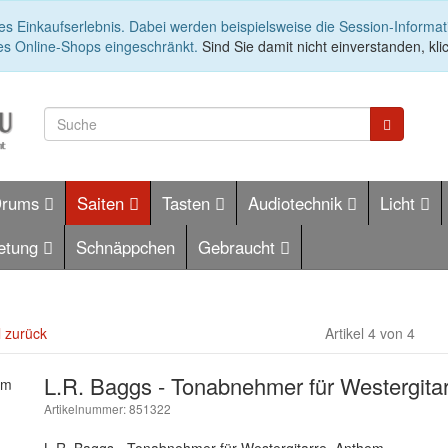
es Einkaufserlebnis. Dabei werden beispielsweise die Session-Informa
es Online-Shops eingeschränkt.
Sind Sie damit nicht einverstanden, klic
Drums
Saiten
Tasten
Audiotechnik
Licht
etung
Schnäppchen
Gebraucht
l zurück
Artikel 4 von 4
L.R. Baggs - Tonabnehmer für Westergita
Artikelnummer: 851322
L.R. Baggs - Tonabnehmer für Westergitarre, Anthem