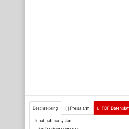
Beschreibung
[!] Preisalarm
PDF Datenblat
Tonabnehmersystem
für Stahlsaitengitarren