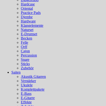
Hardcase
Oriental
Practice Pads
Djembe
Hardware
Klangelemente
Naturset
E-Drumset
Becken
Felle
Orff
Cajon
Percussion
Snare
Sticks
Zubehör
Saiten
Akustik Gitarren
Verstärker
Ukulele
Komplettpakete
E-Bass
E-Gitarre
Effekte