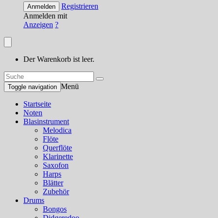
Registrieren
Anmelden
Anmelden mit
Anzeigen
?
Der Warenkorb ist leer.
Menü
Toggle navigation
Startseite
Noten
Blasinstrument
Melodica
Flöte
Querflöte
Klarinette
Saxofon
Harps
Blätter
Zubehör
Drums
Bongos
Didgeredoo