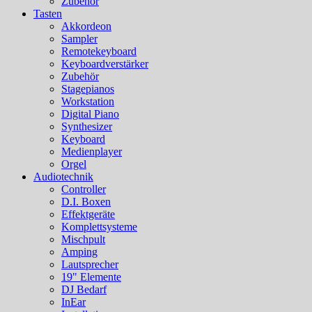
Zubehör
Tasten
Akkordeon
Sampler
Remotekeyboard
Keyboardverstärker
Zubehör
Stagepianos
Workstation
Digital Piano
Synthesizer
Keyboard
Medienplayer
Orgel
Audiotechnik
Controller
D.I. Boxen
Effektgeräte
Komplettsysteme
Mischpult
Amping
Lautsprecher
19" Elemente
DJ Bedarf
InEar