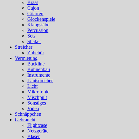
Brass
Cajon
Gitarren
Glockenspiele
Klangstäbe
Percussion
Sets
Shaker
Streicher
Zubehör
Vermietung
Backline
Bühnenbau
Instrumente
Lautsprecher
Licht
Mikrofonie
Mischpult
Sonstiges
Video
Schnäppchen
Gebraucht
Flightcase
Netzgeräte
Bläser