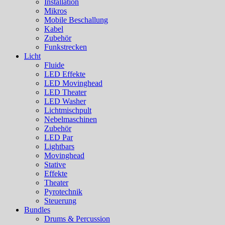
Installation
Mikros
Mobile Beschallung
Kabel
Zubehör
Funkstrecken
Licht
Fluide
LED Effekte
LED Movinghead
LED Theater
LED Washer
Lichtmischpult
Nebelmaschinen
Zubehör
LED Par
Lightbars
Movinghead
Stative
Effekte
Theater
Pyrotechnik
Steuerung
Bundles
Drums & Percussion