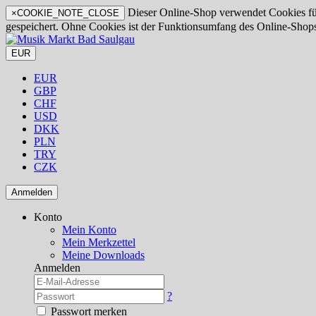
Dieser Online-Shop verwendet Cookies für 
×
COOKIE_NOTE_CLOSE
gespeichert. Ohne Cookies ist der Funktionsumfang des Online-Shop
EUR
EUR
GBP
CHF
USD
DKK
PLN
TRY
CZK
Anmelden
Konto
Mein Konto
Mein Merkzettel
Meine Downloads
Anmelden
?
Passwort merken