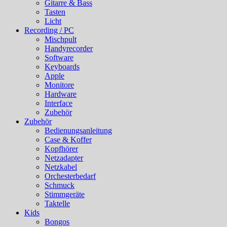
Gitarre & Bass
Tasten
Licht
Recording / PC
Mischpult
Handyrecorder
Software
Keyboards
Apple
Monitore
Hardware
Interface
Zubehör
Zubehör
Bedienungsanleitung
Case & Koffer
Kopfhörer
Netzadapter
Netzkabel
Orchesterbedarf
Schmuck
Stimmgeräte
Taktelle
Kids
Bongos